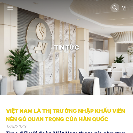
TIN TỨC
VIỆT NAM LÀ THỊ TRƯỜNG NHẬP KHẨU VIÊN
NÉN GỖ QUAN TRỌNG CỦA HÀN QUỐC
17/5/2023